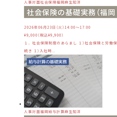
人事
対面
社会保険
福岡
麻生知洋
社会保険の基礎実務（福岡 6
2026年06月23日（火）14:00〜17:00
¥9,000（税込¥9,900）
１．社会保険制度のあらまし １）社会保険と労働
続き １）入社時...
人事
対面
福岡
給与計算
麻生知洋