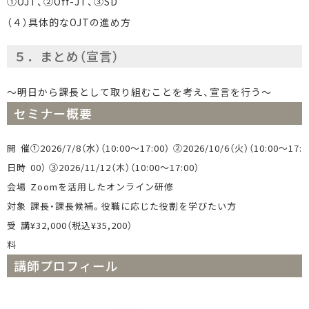
①OJT、②Off-JT、③SD
（４）具体的なOJTの進め方
５．まとめ（宣言）
～明日から課長として取り組むことを考え、宣言を行う～
セミナー概要
開催
①2026/7/8（水）（10:00〜17:00） ②2026/10/6（火）（10:00〜17:
日時
00） ③2026/11/12（木）（10:00〜17:00）
会場
Zoomを活用したオンライン研修
対象
課長・課長候補。役職に応じた役割を学びたい方
受講
¥32,000（税込¥35,200）
料
講師プロフィール