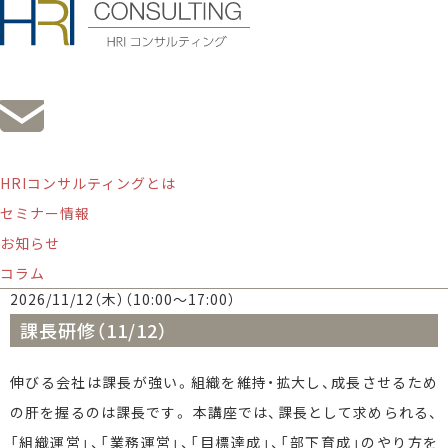
HRIコンサルティングとは
課長研修（11/12）
セミナー情報
お知らせ
オンライン研修
荒川博孝
課長
課長研修
階層別
コラム
2026/11/12（木）（10:00〜17:00）
課長研修（11/12）
伸びる会社は課長が強い。組織を維持・拡大し、成長させるため
の肝を握るのは課長です。 本講座では、課長として求められる、
「組織運営」、「業務運営」、「目標達成」、「部下育成」のやり方を