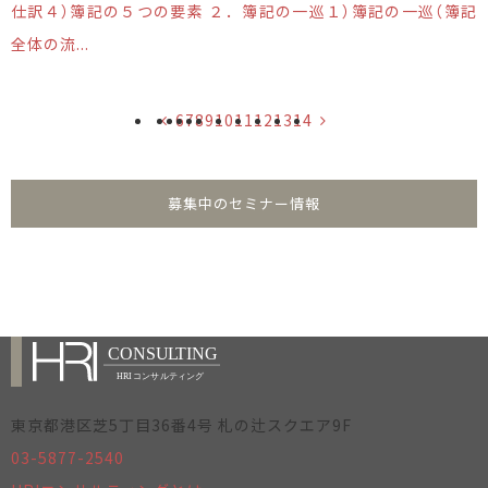
仕訳４）簿記の５つの要素 ２．簿記の一巡１）簿記の一巡（簿記
全体の流...
6
7
8
9
10
11
12
13
14
募集中のセミナー情報
東京都港区芝5丁目36番4号 札の辻スクエア9F
03-5877-2540