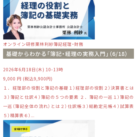
オンライン研修
栗林利紗
簿記
経理・財務
基礎からわかる「簿記・経理の実務入門」（6/18）
2026年6月18日(木) 10-13時
9,000 円 (税込9,900円)
１．経理部の役割と簿記の基礎１）経理部の役割２）決算書とは
３）簿記と仕訳４）簿記の５つの要素 ２．簿記の一巡１）簿記の
一巡（簿記全体の流れ）とは２）仕訳帳３）総勘定元帳４）試算表
５）精算表６）...