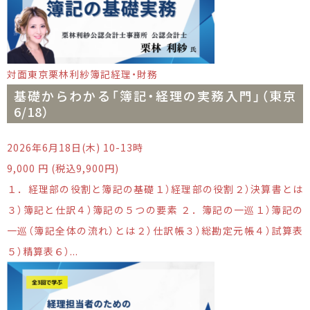
対面
東京
栗林利紗
簿記
経理・財務
基礎からわかる「簿記・経理の実務入門」（東京
6/18）
2026年6月18日(木) 10-13時
9,000 円 (税込9,900円)
１．経理部の役割と簿記の基礎１）経理部の役割２）決算書とは
３）簿記と仕訳４）簿記の５つの要素 ２．簿記の一巡１）簿記の
一巡（簿記全体の流れ）とは２）仕訳帳３）総勘定元帳４）試算表
５）精算表６）...