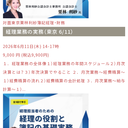
対面
東京
栗林利紗
簿記
経理・財務
経理業務の実務（東京 6/11）
2026年6月11日(木) 14-17時
9,000 円 (税込9,900円)
１．経理業務の全体像１）経理業務の年間スケジュール２）月次
決算とは？３）年次決算でやること ２．月次業務～経費精算～
１）経費精算の流れ２）経費精算の会計処理 ３．月次業務～給与
計算～１）...